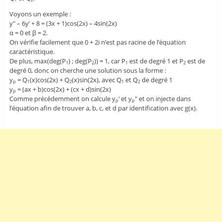
1
2
Voyons un exemple :
y" – 6y’ + 8 = (3x + 1)cos(2x) – 4sin(2x)
α = 0 et β = 2.
On vérifie facilement que 0 + 2i n’est pas racine de l’équation
caractéristique.
De plus, max(deg(P
) ; deg(P
)) = 1, car P
est de degré 1 et P
est de
1
2
1
2
degré 0, donc on cherche une solution sous la forme :
y
= Q
(x)cos(2x) + Q
(x)sin(2x), avec Q
et Q
de degré 1
p
1
2
1
2
y
= (ax + b)cos(2x) + (cx + d)sin(2x)
p
Comme précédemment on calcule y
‘ et y
" et on injecte dans
p
p
l’équation afin de trouver a, b, c, et d par identification avec g(x).