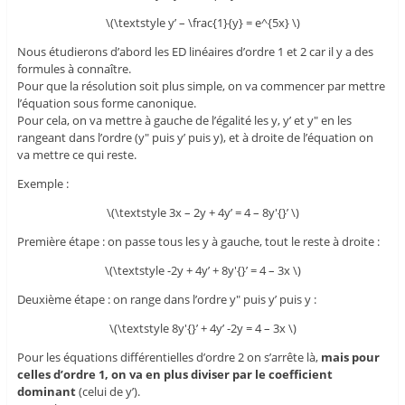
\(\textstyle y’ – \frac{1}{y} = e^{5x} \)
Nous étudierons d’abord les ED linéaires d’ordre 1 et 2 car il y a des
formules à connaître.
Pour que la résolution soit plus simple, on va commencer par mettre
l’équation sous forme canonique.
Pour cela, on va mettre à gauche de l’égalité les y, y’ et y" en les
rangeant dans l’ordre (y" puis y’ puis y), et à droite de l’équation on
va mettre ce qui reste.
Exemple :
\(\textstyle 3x – 2y + 4y’ = 4 – 8y'{}’ \)
Première étape : on passe tous les y à gauche, tout le reste à droite :
\(\textstyle -2y + 4y’ + 8y'{}’ = 4 – 3x \)
Deuxième étape : on range dans l’ordre y" puis y’ puis y :
\(\textstyle 8y'{}’ + 4y’ -2y = 4 – 3x \)
Pour les équations différentielles d’ordre 2 on s’arrête là,
mais pour
celles d’ordre 1, on va en plus diviser par le coefficient
dominant
(celui de y’).