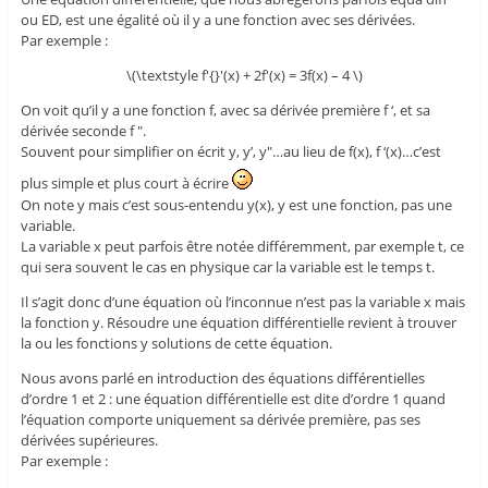
ou ED, est une égalité où il y a une fonction avec ses dérivées.
Par exemple :
\(\textstyle f'{}'(x) + 2f'(x) = 3f(x) – 4 \)
On voit qu’il y a une fonction f, avec sa dérivée première f ‘, et sa
dérivée seconde f ".
Souvent pour simplifier on écrit y, y’, y"…au lieu de f(x), f ‘(x)…c’est
plus simple et plus court à écrire
On note y mais c’est sous-entendu y(x), y est une fonction, pas une
variable.
La variable x peut parfois être notée différemment, par exemple t, ce
qui sera souvent le cas en physique car la variable est le temps t.
Il s’agit donc d’une équation où l’inconnue n’est pas la variable x mais
la fonction y. Résoudre une équation différentielle revient à trouver
la ou les fonctions y solutions de cette équation.
Nous avons parlé en introduction des équations différentielles
d’ordre 1 et 2 : une équation différentielle est dite d’ordre 1 quand
l’équation comporte uniquement sa dérivée première, pas ses
dérivées supérieures.
Par exemple :