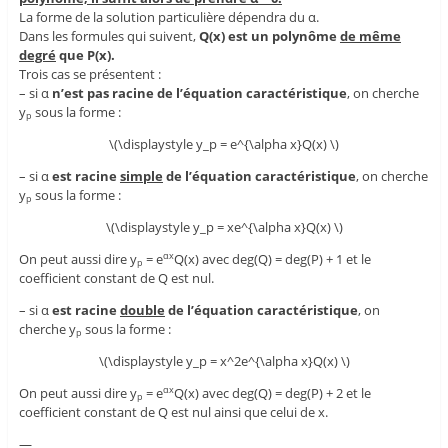
La forme de la solution particulière dépendra du α.
Dans les formules qui suivent,
Q(x) est un polynôme
de même
degré
que P(x).
Trois cas se présentent :
– si α
n’est pas racine de l’équation caractéristique
, on cherche
y
sous la forme :
p
\(\displaystyle y_p = e^{\alpha x}Q(x) \)
– si α
est racine
simple
de l’équation caractéristique
, on cherche
y
sous la forme :
p
\(\displaystyle y_p = xe^{\alpha x}Q(x) \)
On peut aussi dire y
= e
Q(x) avec deg(Q) = deg(P) + 1 et le
αx
p
coefficient constant de Q est nul.
– si α
est racine
double
de l’équation caractéristique
, on
cherche y
sous la forme :
p
\(\displaystyle y_p = x^2e^{\alpha x}Q(x) \)
On peut aussi dire y
= e
Q(x) avec deg(Q) = deg(P) + 2 et le
αx
p
coefficient constant de Q est nul ainsi que celui de x.
—