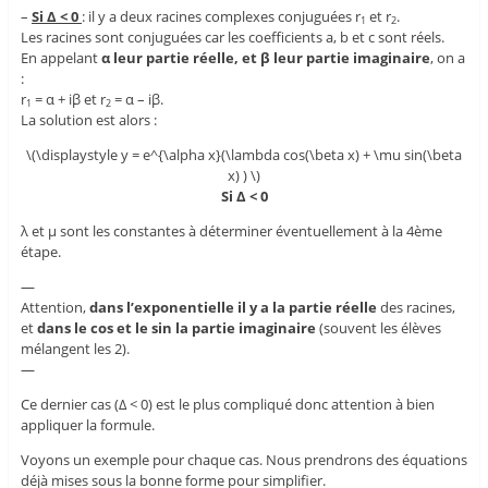
–
Si Δ < 0
: il y a deux racines complexes conjuguées r
et r
.
1
2
Les racines sont conjuguées car les coefficients a, b et c sont réels.
En appelant
α leur partie réelle, et β leur partie imaginaire
, on a
:
r
= α + iβ et r
= α – iβ.
1
2
La solution est alors :
\(\displaystyle y = e^{\alpha x}(\lambda cos(\beta x) + \mu sin(\beta
x) ) \)
Si Δ < 0
λ et μ sont les constantes à déterminer éventuellement à la 4ème
étape.
—
Attention,
dans l’exponentielle il y a la partie réelle
des racines,
et
dans le cos et le sin la partie imaginaire
(souvent les élèves
mélangent les 2).
—
Ce dernier cas (Δ < 0) est le plus compliqué donc attention à bien
appliquer la formule.
Voyons un exemple pour chaque cas. Nous prendrons des équations
déjà mises sous la bonne forme pour simplifier.