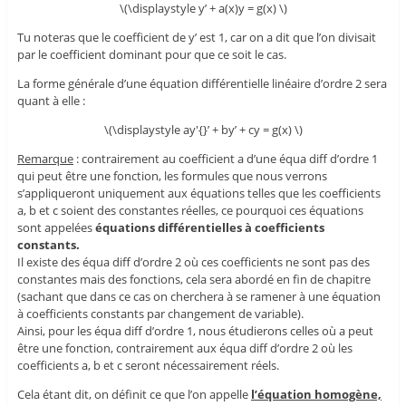
\(\displaystyle y’ + a(x)y = g(x) \)
Tu noteras que le coefficient de y’ est 1, car on a dit que l’on divisait
par le coefficient dominant pour que ce soit le cas.
La forme générale d’une équation différentielle linéaire d’ordre 2 sera
quant à elle :
\(\displaystyle ay'{}’ + by’ + cy = g(x) \)
Remarque
: contrairement au coefficient a d’une équa diff d’ordre 1
qui peut être une fonction, les formules que nous verrons
s’appliqueront uniquement aux équations telles que les coefficients
a, b et c soient des constantes réelles, ce pourquoi ces équations
sont appelées
équations différentielles à coefficients
constants.
Il existe des équa diff d’ordre 2 où ces coefficients ne sont pas des
constantes mais des fonctions, cela sera abordé en fin de chapitre
(sachant que dans ce cas on cherchera à se ramener à une équation
à coefficients constants par changement de variable).
Ainsi, pour les équa diff d’ordre 1, nous étudierons celles où a peut
être une fonction, contrairement aux équa diff d’ordre 2 où les
coefficients a, b et c seront nécessairement réels.
Cela étant dit, on définit ce que l’on appelle
l’équation homogène,