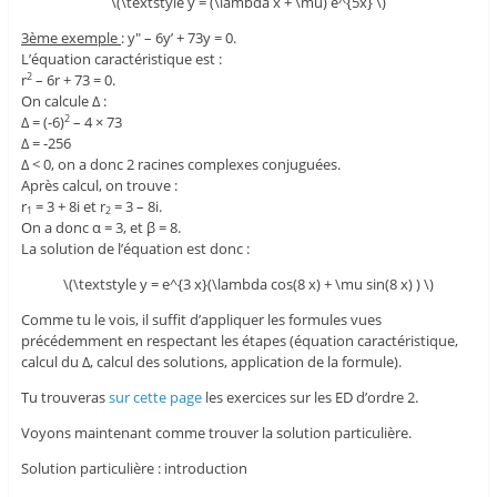
\(\textstyle y = (\lambda x + \mu) e^{5x} \)
3ème exemple
: y" – 6y’ + 73y = 0.
L’équation caractéristique est :
r
– 6r + 73 = 0.
2
On calcule Δ :
Δ = (-6)
– 4 × 73
2
Δ = -256
Δ < 0, on a donc 2 racines complexes conjuguées.
Après calcul, on trouve :
r
= 3 + 8i et r
= 3 – 8i.
1
2
On a donc α = 3, et β = 8.
La solution de l’équation est donc :
\(\textstyle y = e^{3 x}(\lambda cos(8 x) + \mu sin(8 x) ) \)
Comme tu le vois, il suffit d’appliquer les formules vues
précédemment en respectant les étapes (équation caractéristique,
calcul du Δ, calcul des solutions, application de la formule).
Tu trouveras
sur cette page
les exercices sur les ED d’ordre 2.
Voyons maintenant comme trouver la solution particulière.
Solution particulière : introduction