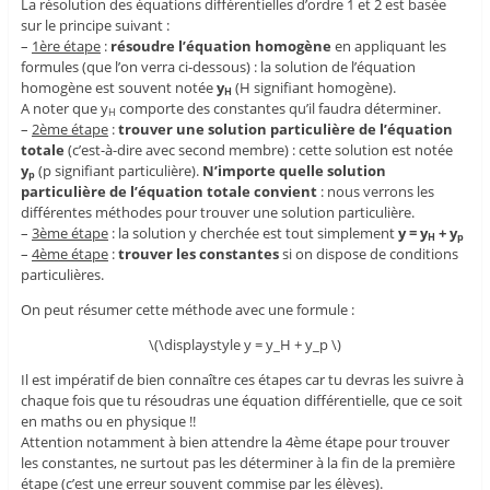
La résolution des équations différentielles d’ordre 1 et 2 est basée
sur le principe suivant :
–
1ère étape
:
résoudre l’équation homogène
en appliquant les
formules (que l’on verra ci-dessous) : la solution de l’équation
homogène est souvent notée
y
(H signifiant homogène).
H
A noter que y
comporte des constantes qu’il faudra déterminer.
H
–
2ème étape
:
trouver une solution particulière de l’équation
totale
(c’est-à-dire avec second membre) : cette solution est notée
y
(p signifiant particulière).
N’importe quelle solution
p
particulière de l’équation totale convient
: nous verrons les
différentes méthodes pour trouver une solution particulière.
–
3ème étape
: la solution y cherchée est tout simplement
y = y
+ y
H
p
–
4ème étape
:
trouver les constantes
si on dispose de conditions
particulières.
On peut résumer cette méthode avec une formule :
\(\displaystyle y = y_H + y_p \)
Il est impératif de bien connaître ces étapes car tu devras les suivre à
chaque fois que tu résoudras une équation différentielle, que ce soit
en maths ou en physique !!
Attention notamment à bien attendre la 4ème étape pour trouver
les constantes, ne surtout pas les déterminer à la fin de la première
étape (c’est une erreur souvent commise par les élèves).