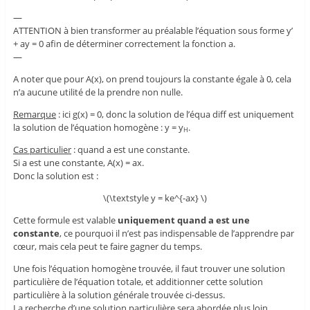
—
ATTENTION à bien transformer au préalable l’équation sous forme y’
+ ay = 0 afin de déterminer correctement la fonction a.
—
A noter que pour A(x), on prend toujours la constante égale à 0, cela
n’a aucune utilité de la prendre non nulle.
Remarque
: ici g(x) = 0, donc la solution de l’équa diff est uniquement
la solution de l’équation homogène : y = y
.
H
Cas particulier
: quand a est une constante.
Si a est une constante, A(x) = ax.
Donc la solution est :
\(\textstyle y = ke^{-ax} \)
Cette formule est valable
uniquement quand a est une
constante
, ce pourquoi il n’est pas indispensable de l’apprendre par
cœur, mais cela peut te faire gagner du temps.
Une fois l’équation homogène trouvée, il faut trouver une solution
particulière de l’équation totale, et additionner cette solution
particulière à la solution générale trouvée ci-dessus.
La recherche d’une solution particulière sera abordée plus loin.