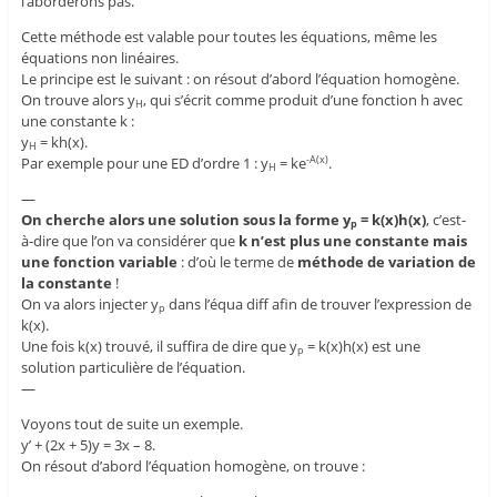
l’aborderons pas.
Cette méthode est valable pour toutes les équations, même les
équations non linéaires.
Le principe est le suivant : on résout d’abord l’équation homogène.
On trouve alors y
, qui s’écrit comme produit d’une fonction h avec
H
une constante k :
y
= kh(x).
H
Par exemple pour une ED d’ordre 1 : y
= ke
.
-A(x)
H
—
On cherche alors une solution sous la forme y
= k(x)h(x)
, c’est-
p
à-dire que l’on va considérer que
k n’est plus une constante mais
une fonction variable
: d’où le terme de
méthode de variation de
la constante
!
On va alors injecter y
dans l’équa diff afin de trouver l’expression de
p
k(x).
Une fois k(x) trouvé, il suffira de dire que y
= k(x)h(x) est une
p
solution particulière de l’équation.
—
Voyons tout de suite un exemple.
y’ + (2x + 5)y = 3x – 8.
On résout d’abord l’équation homogène, on trouve :