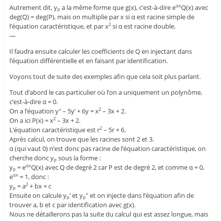
Autrement dit, y
a la même forme que g(x), c’est-à-dire e
Q(x) avec
αx
p
deg(Q) = deg(P), mais on multiplie par x si α est racine simple de
l’équation caractéristique, et par x
si α est racine double.
2
—
Il faudra ensuite calculer les coefficients de Q en injectant dans
l’équation différentielle et en faisant par identification.
Voyons tout de suite des exemples afin que cela soit plus parlant.
Tout d’abord le cas particulier où l’on a uniquement un polynôme,
c’est-à-dire α = 0.
On a l’équation y" – 5y’ + 6y = x
– 3x + 2.
2
On a ici P(x) = x
– 3x + 2.
2
L’équation caractéristique est r
– 5r + 6.
2
Après calcul, on trouve que les racines sont 2 et 3.
α (qui vaut 0) n’est donc pas racine de l’équation caractéristique, on
cherche donc y
sous la forme :
p
y
= e
Q(x) avec Q de degré 2 car P est de degré 2, et comme α = 0,
αx
p
e
= 1, donc :
αx
y
= a
+ bx + c
2
p
Ensuite on calcule y
‘ et y
" et on injecte dans l’équation afin de
p
p
trouver a, b et c par identification avec g(x).
Nous ne détaillerons pas la suite du calcul qui est assez longue, mais