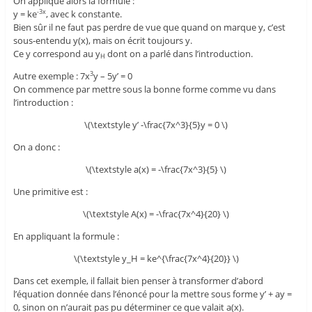
On applique alors la formule :
y = ke
, avec k constante.
-3x
Bien sûr il ne faut pas perdre de vue que quand on marque y, c’est
sous-entendu y(x), mais on écrit toujours y.
Ce y correspond au y
dont on a parlé dans l’introduction.
H
Autre exemple : 7x
y – 5y’ = 0
3
On commence par mettre sous la bonne forme comme vu dans
l’introduction :
\(\textstyle y’ -\frac{7x^3}{5}y = 0 \)
On a donc :
\(\textstyle a(x) = -\frac{7x^3}{5} \)
Une primitive est :
\(\textstyle A(x) = -\frac{7x^4}{20} \)
En appliquant la formule :
\(\textstyle y_H = ke^{\frac{7x^4}{20}} \)
Dans cet exemple, il fallait bien penser à transformer d’abord
l’équation donnée dans l’énoncé pour la mettre sous forme y’ + ay =
0, sinon on n’aurait pas pu déterminer ce que valait a(x).