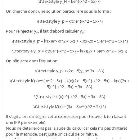
\(\textstyle y_H = ke^{-x^2 – 5x} \)
On cherche donc une solution particulière sous la forme :
\(\textstyle y_p = k(x)e^{-x^2 – 5x} \)
Pour réinjecter y
, il fait d’abord calculer y
‘ :
p
p
\(\textstyle y_p’ = k'(x)e^{-x^2 – 5x} + k(x)(-2x – 5)e^{-x^2 – 5x} \)
\(\textstyle y_p’ = k'(x)e^{-x^2 – 5x} – k(x)(2x + 5)e^{-x^2 – 5x} \)
On réinjecte dans l’équation :
\(\textstyle y_p’ + (2x + 5)y_p= 3x – 8 \)
\(\textstyle k'(x)e^{-x^2 – 5x} – k(x)(2x + 5)e^{-x^2 – 5x} + k(x)(2x +
5)e^{-x^2 – 5x} = 3x – 8 \)
\(\textstyle k'(x)e^{-x^2 – 5x} = 3x – 8 \)
\(\textstyle k'(x) = (3x – 8)e^{x^2 + 5x} \)
Il s’agit alors d’intégrer cette expression pour trouver k (en faisant
une IPP par exemple).
Nous ne détaillerons pas la suite du calcul car cela n’a pas d’intérêt
pour la méthode, c’est juste un calcul de primitive.