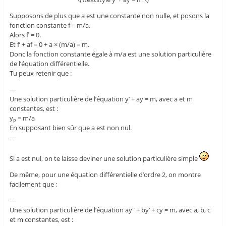
Supposons de plus que a est une constante non nulle, et posons la
fonction constante f = m/a.
Alors f’ = 0.
Et f’ + af = 0 + a × (m/a) = m.
Donc la fonction constante égale à m/a est une solution particulière
de l’équation différentielle.
Tu peux retenir que :
—
Une solution particulière de l’équation y’ + ay = m, avec a et m
constantes, est :
y
= m/a
p
En supposant bien sûr que a est non nul.
—
Si a est nul, on te laisse deviner une solution particulière simple
De même, pour une équation différentielle d’ordre 2, on montre
facilement que :
—
Une solution particulière de l’équation ay" + by’ + cy = m, avec a, b, c
et m constantes, est :