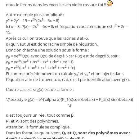
nous le ferons dans les exercices en vidéo rassure-toi !!
Autre exemple plus compliqué :
y" + 2y’ – 15 = e
(2x
– 6x + 8)
3x
5
Ici α = 3, P(x) = 2x
– 6x + 8, et l’équation caractéristique est r
+ 2r –
5
2
15.
Après calcul, on trouve que les racines 3 et -5.
α (qui vaut 3) est donc racine simple de l’équation.
Donc on cherche une solution sous la forme :
y
= xe
Q(x) avec Q(x) de degré 5 car P(x) est de degré 5, soit :
αx
p
y
= xe
(ax
+ bx
+ cx
+ dx
+ ex + f)
3x
5
4
3
2
p
y
= e
(ax
+ bx
+ cx
+ dx
+ ex
+ fx)
3x
6
5
4
3
2
p
Et comme précédemment on calcule y
‘ et y
" et on injecte dans
p
p
l’équation afin de trouver a, b, c, d, e et f par identification avec g(x).
L’autre cas est si g(x) est de la forme :
\(\textstyle g(x) = e^{\alpha x}(P_1(x)cos(\beta x) + P_2(x) sin(\beta x))
\)
α est toujours un réel, tout comme β.
P
et P
sont des polynômes.
1
2
Attention, la formule se complique !
Dans les formules qui suivent,
Q
et Q
sont des polynômes
avec :
1
2
deg(Q
) = deg(Q
) = max(deg(P
) ; deg(P
))
.