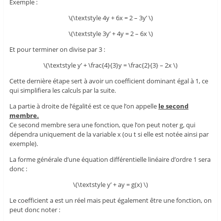
Exemple :
\(\textstyle 4y + 6x = 2 – 3y’ \)
\(\textstyle 3y’ + 4y = 2 – 6x \)
Et pour terminer on divise par 3 :
\(\textstyle y’ + \frac{4}{3}y = \frac{2}{3} – 2x \)
Cette dernière étape sert à avoir un coefficient dominant égal à 1, ce
qui simplifiera les calculs par la suite.
La partie à droite de l’égalité est ce que l’on appelle
le second
membre.
Ce second membre sera une fonction, que l’on peut noter g, qui
dépendra uniquement de la variable x (ou t si elle est notée ainsi par
exemple).
La forme générale d’une équation différentielle linéaire d’ordre 1 sera
donc :
\(\textstyle y’ + ay = g(x) \)
Le coefficient a est un réel mais peut également être une fonction, on
peut donc noter :