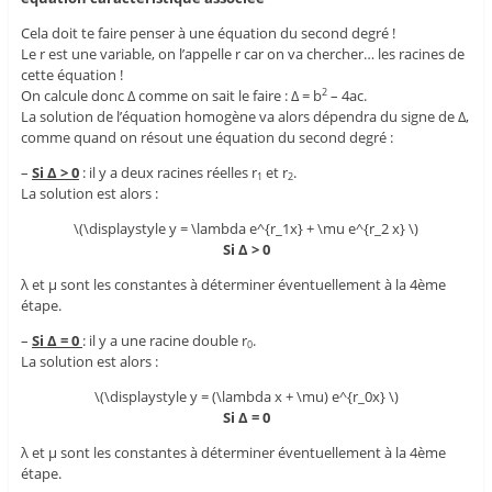
Cela doit te faire penser à une équation du second degré !
Le r est une variable, on l’appelle r car on va chercher… les racines de
cette équation !
On calcule donc Δ comme on sait le faire : Δ = b
– 4ac.
2
La solution de l’équation homogène va alors dépendra du signe de Δ,
comme quand on résout une équation du second degré :
–
Si Δ > 0
: il y a deux racines réelles r
et r
.
1
2
La solution est alors :
\(\displaystyle y = \lambda e^{r_1x} + \mu e^{r_2 x} \)
Si Δ > 0
λ et μ sont les constantes à déterminer éventuellement à la 4ème
étape.
–
Si Δ = 0
: il y a une racine double r
.
0
La solution est alors :
\(\displaystyle y = (\lambda x + \mu) e^{r_0x} \)
Si Δ = 0
λ et μ sont les constantes à déterminer éventuellement à la 4ème
étape.