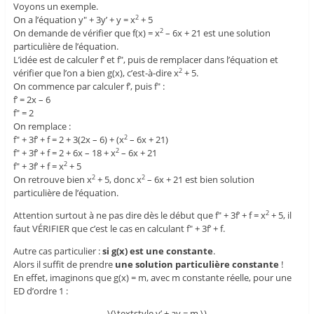
Voyons un exemple.
On a l’équation y" + 3y’ + y = x
+ 5
2
On demande de vérifier que f(x) = x
– 6x + 21 est une solution
2
particulière de l’équation.
L’idée est de calculer f’ et f", puis de remplacer dans l’équation et
vérifier que l’on a bien g(x), c’est-à-dire x
+ 5.
2
On commence par calculer f’, puis f" :
f’ = 2x – 6
f" = 2
On remplace :
f" + 3f’ + f = 2 + 3(2x – 6) + (x
– 6x + 21)
2
f" + 3f’ + f = 2 + 6x – 18 + x
– 6x + 21
2
f" + 3f’ + f = x
+ 5
2
On retrouve bien x
+ 5, donc x
– 6x + 21 est bien solution
2
2
particulière de l’équation.
Attention surtout à ne pas dire dès le début que f" + 3f’ + f = x
+ 5, il
2
faut VÉRIFIER que c’est le cas en calculant f" + 3f’ + f.
Autre cas particulier :
si g(x) est une constante
.
Alors il suffit de prendre
une solution particulière constante
!
En effet, imaginons que g(x) = m, avec m constante réelle, pour une
ED d’ordre 1 :
\(\textstyle y’ + ay = m \)