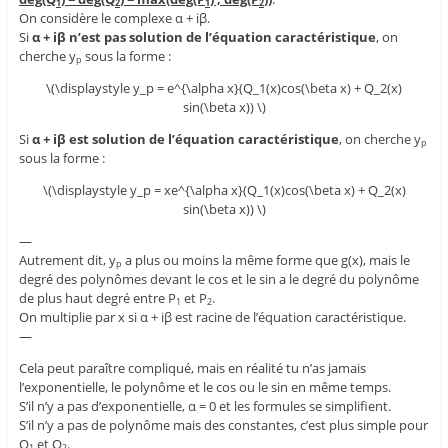
1
2
1
2
On considère le complexe α + iβ.
Si
α + iβ n’est pas solution de l’équation caractéristique
, on
cherche y
sous la forme :
p
\(\displaystyle y_p = e^{\alpha x}(Q_1(x)cos(\beta x) + Q_2(x)
sin(\beta x)) \)
Si
α + iβ est solution de l’équation caractéristique
, on cherche y
p
sous la forme :
\(\displaystyle y_p = xe^{\alpha x}(Q_1(x)cos(\beta x) + Q_2(x)
sin(\beta x)) \)
—
Autrement dit, y
a plus ou moins la même forme que g(x), mais le
p
degré des polynômes devant le cos et le sin a le degré du polynôme
de plus haut degré entre P
et P
.
1
2
On multiplie par x si α + iβ est racine de l’équation caractéristique.
—
Cela peut paraître compliqué, mais en réalité tu n’as jamais
l’exponentielle, le polynôme et le cos ou le sin en même temps.
S’il n’y a pas d’exponentielle, α = 0 et les formules se simplifient.
S’il n’y a pas de polynôme mais des constantes, c’est plus simple pour
Q
et Q
.