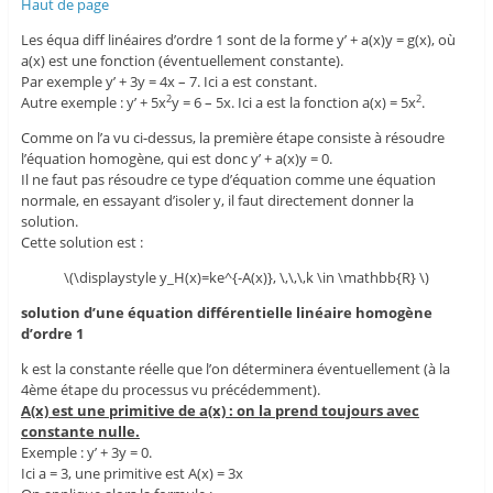
Haut de page
Les équa diff linéaires d’ordre 1 sont de la forme y’ + a(x)y = g(x), où
a(x) est une fonction (éventuellement constante).
Par exemple y’ + 3y = 4x – 7. Ici a est constant.
Autre exemple : y’ + 5x
y = 6 – 5x. Ici a est la fonction a(x) = 5x
.
2
2
Comme on l’a vu ci-dessus, la première étape consiste à résoudre
l’équation homogène, qui est donc y’ + a(x)y = 0.
Il ne faut pas résoudre ce type d’équation comme une équation
normale, en essayant d’isoler y, il faut directement donner la
solution.
Cette solution est :
\(\displaystyle y_H(x)=ke^{-A(x)}, \,\,\,k \in \mathbb{R} \)
solution d’une équation différentielle linéaire homogène
d’ordre 1
k est la constante réelle que l’on déterminera éventuellement (à la
4ème étape du processus vu précédemment).
A(x) est une primitive de a(x) : on la prend toujours avec
constante nulle.
Exemple : y’ + 3y = 0.
Ici a = 3, une primitive est A(x) = 3x