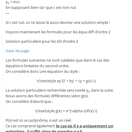
y
= m/c
p
En supposant bien sûr que c est non nul.
—
Si c est nul, on te laisse là aussi deviner une solution simple !
Voyons maintenant les formules pour les équa diff d’ordre 2
Solution particulière pour les ED d’ordre 2
Haut de page
Les formules suivantes ne sont valables que dans le cas des
équations linéaires du second ordre.
On considère donc une équation du style :
\(\textstyle ay'{}’ + by’ + cy = g(x) \)
La solution particulière recherchée sera notée y
dans la suite.
p
Nous avons des formules différentes selon g(x).
On considère d’abord que :
\(\textstyle g(x) = e^{\alpha x}P(x) \)
P(x) est ici un polynôme, α est un réel.
Ce cas comprend également
le cas où il y a uniquement un
polynôme, il suffit alors de prendre α = 0.