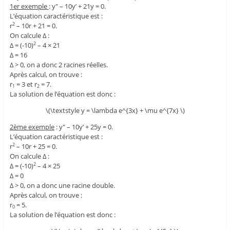
1er exemple
: y" – 10y’ + 21y = 0.
L’équation caractéristique est :
r
– 10r + 21 = 0.
2
On calcule Δ :
Δ = (-10)
– 4 × 21
2
Δ = 16
Δ > 0, on a donc 2 racines réelles.
Après calcul, on trouve :
r
= 3 et r
= 7.
1
2
La solution de l’équation est donc :
\(\textstyle y = \lambda e^{3x} + \mu e^{7x} \)
2ème exemple
: y" – 10y’ + 25y = 0.
L’équation caractéristique est :
r
– 10r + 25 = 0.
2
On calcule Δ :
Δ = (-10)
– 4 × 25
2
Δ = 0
Δ > 0, on a donc une racine double.
Après calcul, on trouve :
r
= 5.
0
La solution de l’équation est donc :