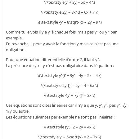
\(\textstyle y’ + 3y = 5x – 4 \)
\(\textstyle 2y’ = 8x^3 – 6x + 7 \)
\(\textstyle -y’ = 8\sqrt{x} – 2y – 9 \)
Comme tu le vois il y a y’ à chaque fois, mais pas y" ou y"’ par
exemple.
En revanche, il peut y avoir la fonction y mais ce n’est pas une
obligation.
Pour une équation différentielle d’ordre 2, il faut y".
La présence de y’ et y n’est pas obligatoire dans l’équation :
\(\textstyle y'{}’ + 3y’ – 4y = 5x – 4 \)
\(\textstyle 2y'{}’ – 5y = 4 – 6x \)
\(\textstyle 4y’ + 7y'{}’ = 3x \)
Ces équations sont dites linéaires car il n’y a que y, y’, y", pas y
, √y,
2
1/y ou autre.
Les équations suivantes par exemple ne sont pas linéaires :
\(\textstyle (y’)^2 – 2y = 4x \)
\(\textstyle y’ – 5\sqrt{y} = 2 – 7x \)