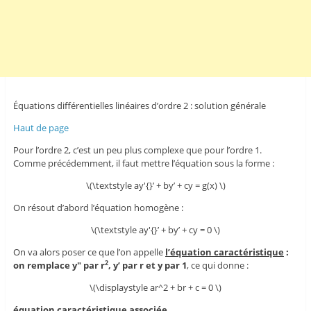
Équations différentielles linéaires d’ordre 2 : solution générale
Haut de page
Pour l’ordre 2, c’est un peu plus complexe que pour l’ordre 1.
Comme précédemment, il faut mettre l’équation sous la forme :
\(\textstyle ay'{}’ + by’ + cy = g(x) \)
On résout d’abord l’équation homogène :
\(\textstyle ay'{}’ + by’ + cy = 0 \)
On va alors poser ce que l’on appelle
l’équation caractéristique
:
on remplace y" par r
, y’ par r et y par 1
, ce qui donne :
2
\(\displaystyle ar^2 + br + c = 0 \)
équation caractéristique associée