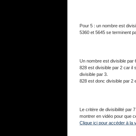
Pour 5 : un nombre est divisib
5360 et 5645 se terminent pa
Un nombre est divisible par 6 
828 est divisible par 2 car il
divisible par 3.
828 est donc divisible par 2 
Le critère de divisibilité pa
montrer en vidéo pour que ce 
Clique ici pour accéder à la