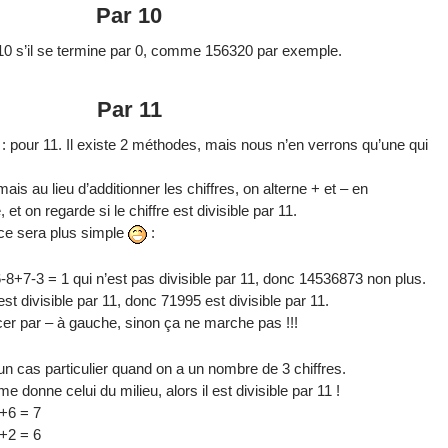
Par 10
 10 s’il se termine par 0, comme 156320 par exemple.
Par 11
 pour 11. Il existe 2 méthodes, mais nous n’en verrons qu’une qui
s au lieu d’additionner les chiffres, on alterne + et – en
 on regarde si le chiffre est divisible par 11.
e sera plus simple
:
-8+7-3 = 1 qui n’est pas divisible par 11, donc 14536873 non plus.
st divisible par 11, donc 71995 est divisible par 11.
er par – à gauche, sinon ça ne marche pas !!!
un cas particulier quand on a un nombre de 3 chiffres.
 donne celui du milieu, alors il est divisible par 11 !
1+6 = 7
4+2 = 6