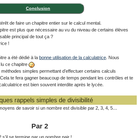
Conclusion
érêt de faire un chapitre entier sur le calcul mental.
itre est plus que nécessaire au vu du niveau de certains élèves
ble principal de tout ça ?
ice !
tre a été dédié à la
bonne utilisation de la calculatrice
. Nous
r lu ce chapitre
s méthodes simples permettant d’effectuer certains calculs
Cela te fera gagner beaucoup de temps pendant les contrôles et te
calculatrice est bien souvent interdite après le lycée.
ues rappels simples de divisibilité
oyens de savoir si un nombre est divisible par 2, 3, 4, 5…
Par 2
 s’il se termine par un nombre pair !