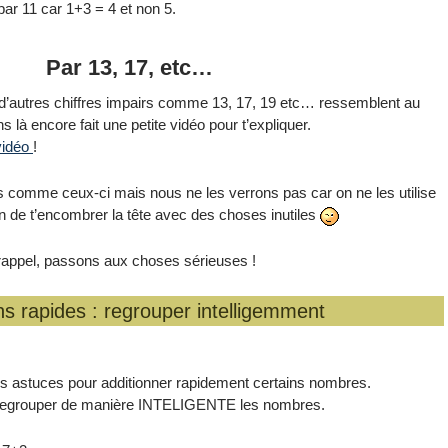
par 11 car 1+3 = 4 et non 5.
Par 13, 17, etc…
par d’autres chiffres impairs comme 13, 17, 19 etc… ressemblent au
s là encore fait une petite vidéo pour t’expliquer.
 vidéo
!
res comme ceux-ci mais nous ne les verrons pas car on ne les utilise
en de t’encombrer la tête avec des choses inutiles
 rappel, passons aux choses sérieuses !
ns rapides : regrouper intelligemment
es astuces pour additionner rapidement certains nombres.
 à regrouper de manière INTELIGENTE les nombres.