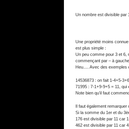
Un nombre est divisible par
Une propriété moins connue :
est plus simple :
Un peu comme pour 3 et 6, mai
commençant par – à gauche, et
Heu…. Avec des exemples c
14536873 : on fait 1-4+5-3+6
71995 : 7-1+9-9+5 = 11, qui e
Note bien qu’il faut commenc
Il faut également remarquer 
Si la somme du 1er et du 3ème
176 est divisible par 11 car 
462 est divisible par 11 car 