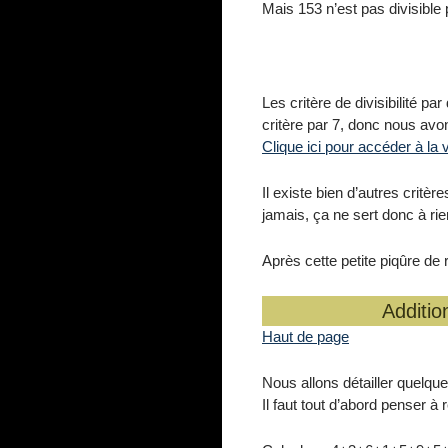
Mais 153 n’est pas divisible 
Les critère de divisibilité 
critère par 7, donc nous avon
Clique ici pour accéder à la
Il existe bien d’autres critè
jamais, ça ne sert donc à ri
Après cette petite piqûre de
Additio
Haut de page
Nous allons détailler quelqu
Il faut tout d’abord penser