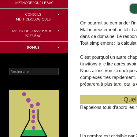
MÉTHODE POUR LE BAC
CONSEILS
MÉTHODOLOGIQUES
On pourrait se demander l’int
Malheureusement un tel chap
MÉTHODE CLASSE PRÉPA –
POST-BAC
dans ce domaine. Le responsa
Tout simplement : la calculatr
BONUS
C’est pourquoi un autre chapi
t’invitons à le lire après avoi
Rechercher :
Nous allons voir ici quelque
complexes très rapidement. 
préparera à plus tard, car la 
Quelq
Rappelons tous d’abord les m
Un nombre est divisible par 2