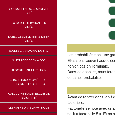
COURS ET EXERCICES BREVET
– COLLÈGE
EXERCICES TERMINALE EN
VIDÉO
EXERCICES DE 1ÈRE ET 2NDE EN
VIDÉO
SUJETS GRAND ORAL DU BAC
Les probabilités sont une g
Elles sont souvent associées
SUJETS DE BAC EN VIDÉO
ne voit pas en Terminale.
ALGORITHMIE ET PYTHON
Dans ce chapitre, nous ferons
certaines probabilités.
CERCLE TRIGONOMÉTRIQUE
ET FORMULES DE TRIGO
CALCUL MENTAL ET RÈGLES DE
Avant de rentrer dans le vif d
DIVISIBILITÉ
factorielle.
LES MATHS DANS LA PHYSIQUE
Factorielle se note avec un p
se lit « factorielle 5 ». Et on