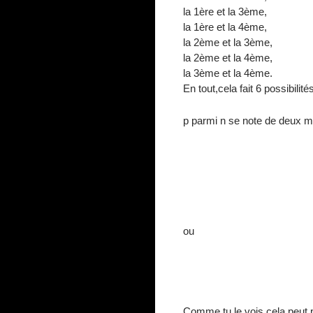
la 1ère et la 3ème,
la 1ère et la 4ème,
la 2ème et la 3ème,
la 2ème et la 4ème,
la 3ème et la 4ème.
En tout,cela fait 6 possibilit
p parmi n se note de deux ma
ou
Comme tu le vois cela peut po