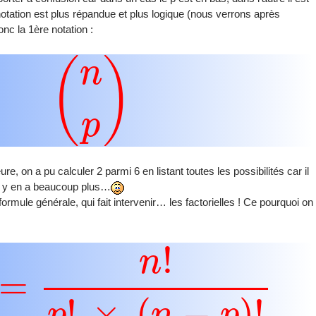
otation est plus répandue et plus logique (nous verrons après
onc la 1ère notation :
(
n
p
)
re, on a pu calculer 2 parmi 6 en listant toutes les possibilités car il
il y en a beaucoup plus…
rmule générale, qui fait intervenir… les factorielles ! Ce pourquoi on
n
!
p
!
×
(
n
−
p
)
!