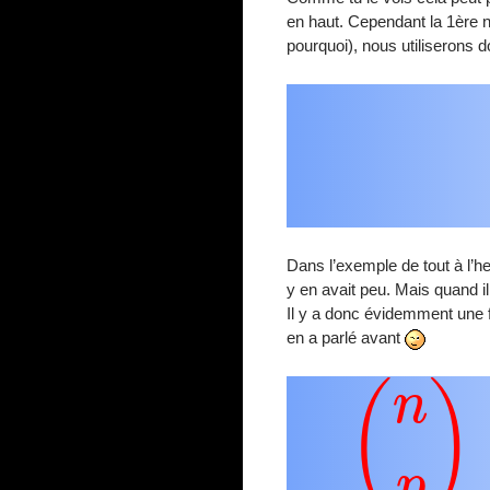
en haut. Cependant la 1ère n
pourquoi), nous utiliserons d
Dans l’exemple de tout à l’heu
y en avait peu. Mais quand 
Il y a donc évidemment une fo
en a parlé avant
(
n
p
)
=