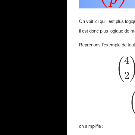
On voit ici qu’il est plus logi
il est donc plus logique de 
Reprenons l’exemple de tout 
(
4
(
on simplifie :