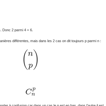
és. Donc 2 parmi 4 = 6.
nières différentes, mais dans les 2 cas on dit toujours p parmi n :
(
n
p
)
C
n
p
rter à confusion car dans un cas le p est en bas, dans l’autre il est