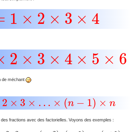
1
×
2
×
3
×
4
×
3
×
4
×
5
×
6
ien de méchant
3
×
…
×
(
n
−
1
)
×
n
r des fractions avec des factorielles. Voyons des exemples :