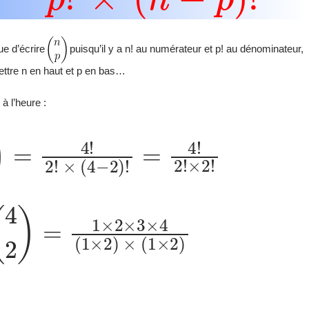
que d’écrire
puisqu’il y a n! au numérateur et p! au dénominateur,
mettre n en haut et p en bas…
à l’heure :
2
)
=
4
!
2
!
×
×
(
2
4
!
−
2
)
!
=
4
!
2
!
4
2
)
=
1
×
2
×
3
×
4
(
1
×
2
)
×
(
1
×
2
)