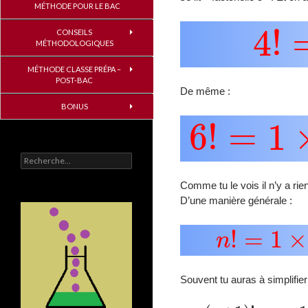
MÉTHODE POUR LE BAC
4
!
=
CONSEILS
MÉTHODOLOGIQUES
MÉTHODE CLASSE PRÉPA –
POST-BAC
De même :
6
!
=
1
×
2
BONUS
Rechercher :
Comme tu le vois il n’y a r
D’une manière générale :
n
!
=
1
×
2
×
Souvent tu auras à simplifie