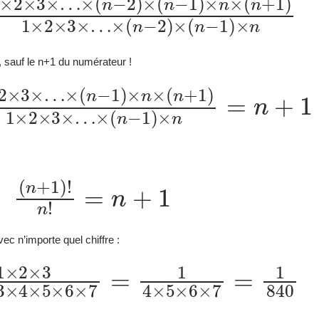
n
(
×
+
n
(
−
1
n
)
1
−
!
)
n
2
×
!
)
=
n
×
1
×
(
n
×
(
n
−
2
+
1
×
1
)
3
×
)
×
1
n
…
×
2
×
3
×
…
, sauf le n+1 du numérateur !
n
1
+
×
)
×
1
(
n
)
n
!
−
×
n
1
(
!
=
n
)
×
1
+
n
×
1
=
2
)
1
n
×
×
+
3
2
1
×
×
…
3
×
…
(
n
+
1
)
!
n
!
=
n
+
1
vec n’importe quel chiffre :
×
3
1
×
2
×
3
×
4
×
5
×
6
×
7
=
1
4
×
5
×
6