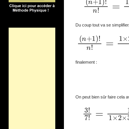
×
(
n
−
2
)
×
(
Du coup tout va se simplifier
×
(
n
−
(
finalement :
On peut bien sûr faire cela a
3
!
7
!
=
1
×
2