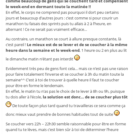
comme beaucoup de gens qui se couchent tard et compensent
le week-end en dormant toute la matinée !!
En effet, le corps ne comprend pas pourquoi il dort peu certains
jours et beaucoup d’autres jours : c’est comme si pour courir un
marathon tu faisais des sprints puis tu allais à 2 à l’heure, en
alternant ! Ce ne serait pas vraiment efficace…
Au contraire, un marathon se court à allure presque constante, là
c’est pareil !
Le mieux est de se lever et de se coucher à la même
heure dans la semaine et le week-end
, 1 heure ou 2 en plus au lit
le dimanche matin n’étant pas interdit
Evidemment très peu de gens font cela… mais ce n’est pas une raison
pour faire totalement l’inverse et se coucher à 3h du matin toute la
semaine^^ C’est à toi de trouver à quelle heure il faut te coucher
pour être en forme le lendemain.
En effet, le matin tu n’as pas le choix de te lever à 8h ou 9h, puisque
tu dois aller à l’école,
la solution est donc… de se coucher plus tôt
De toute façon plus tard quand tu travailleras ce sera comme ça
donc mieux vaut prendre de bonnes habitudes tout de suite
Se coucher vers 22h – 22h30 semble raisonnable pour être en forme
quand tu te lèves, mais c’est bien sûr à toi de déterminer l’heure