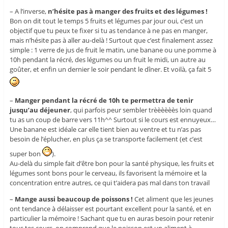
– A l’inverse,
n’hésite pas à manger des fruits et des légumes !
Bon on dit tout le temps 5 fruits et légumes par jour oui, c’est un
objectif que tu peux te fixer si tu as tendance à ne pas en manger,
mais n’hésite pas à aller au-delà ! Surtout que c’est finalement assez
simple : 1 verre de jus de fruit le matin, une banane ou une pomme à
10h pendant la récré, des légumes ou un fruit le midi, un autre au
goûter, et enfin un dernier le soir pendant le dîner. Et voilà, ça fait 5
–
Manger pendant la récré de 10h te permettra de tenir
jusqu’au déjeuner
, qui parfois peur sembler trèèèèèès loin quand
tu as un coup de barre vers 11h^^ Surtout si le cours est ennuyeux…
Une banane est idéale car elle tient bien au ventre et tu n’as pas
besoin de l’éplucher, en plus ça se transporte facilement (et c’est
super bon
).
Au-delà du simple fait d’être bon pour la santé physique, les fruits et
légumes sont bons pour le cerveau, ils favorisent la mémoire et la
concentration entre autres, ce qui t’aidera pas mal dans ton travail
–
Mange aussi beaucoup de poissons !
Cet aliment que les jeunes
ont tendance à délaisser est pourtant excellent pour la santé, et en
particulier la mémoire ! Sachant que tu en auras besoin pour retenir
tous tes cours, on comprend que le poisson est un aliment à