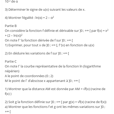
10
de α
-2
3) Déterminer le signe de u(x) suivant les valeurs de x.
4) Montrer l’égalité : ln(α) = 2 – α
2
Partie B
On considère la fonction f définie et dérivable sur ]0 ; +∞ [ par f(x) = x
2
+ (2 – ln(x))
2
On note f ‘ la fonction dérivée de f sur ]0 ; +∞ [
1) Exprimer, pour tout x de ]0 ; +∞ [, f ‘(x) en fonction de u(x)
2) En déduire les variations de f sur ]0 ; +∞ [
Partie C
On note Γ la courbe représentative de la fonction ln (logarithme
népérien)
A le point de coordonnées (0 ; 2)
M le point de Γ d’abscisse x appartenant à ]0 ; +∞ [
1) Montrer que la distance AM est donnée par AM = √f(x) (racine de
f(x) )
2) Soit g la fonction définie sur ]0 ; +∞ [ par g(x) = √f(x) (racine de f(x))
a) Montrer que les fonctions f et g ont les mêmes variations sur ]0 ;
+∞ [