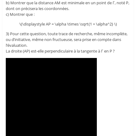
b) Montrer que la distance AM est minimale en un point de Γ, noté P,
dont on précisera les coordonnées.
c) Montrer que :
\(\displaystyle AP = \alpha \times \sqrt{1 + \alpha^2} \)
3) Pour cette question, toute trace de recherche, même incomplète,
ou d’initiative, même non fructueuse, sera prise en compte dans
l’évaluation.
La droite (AP) est-elle perpendiculaire à la tangente à Γ en P ?