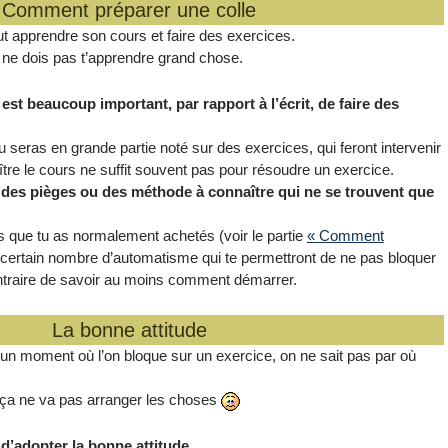
Comment préparer une colle
aut apprendre son cours et faire des exercices.
e ne dois pas t’apprendre grand chose.
l est beaucoup important, par rapport à l’écrit, de faire des
 seras en grande partie noté sur des exercices, qui feront intervenir
ître le cours ne suffit souvent pas pour résoudre un exercice.
, des pièges ou des méthode à connaître qui ne se trouvent que
es que tu as normalement achetés (voir le partie
« Comment
 certain nombre d’automatisme qui te permettront de ne pas bloquer
ntraire de savoir au moins comment démarrer.
La bonne attitude
s un moment où l’on bloque sur un exercice, on ne sait pas par où
s, ça ne va pas arranger les choses
t d’adopter la bonne attitude.