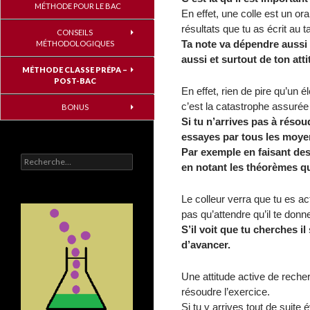
MÉTHODE POUR LE BAC
En effet, une colle est un or
résultats que tu as écrit au t
CONSEILS
Ta note va dépendre aussi d
MÉTHODOLOGIQUES
aussi et surtout de ton atti
MÉTHODE CLASSE PRÉPA –
POST-BAC
En effet, rien de pire qu’un 
c’est la catastrophe assurée
BONUS
Si tu n’arrives pas à résou
essayes par tous les moye
Par exemple en faisant des
Rechercher :
en notant les théorèmes qui
Le colleur verra que tu es ac
pas qu’attendre qu’il te donn
S’il voit que tu cherches i
d’avancer.
Une attitude active de recher
résoudre l’exercice.
Si tu y arrives tout de suite