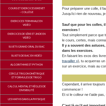
Pour préparer une colle, il f
COURS ET EXERCICES BREVET
– COLLÈGE
Jusqu’ici rien de nouveau, j
EXERCICES TERMINALE EN
Sauf que pour les colles, i
VIDÉO
exercices !
EXERCICES DE 1ÈRE ET 2NDE EN
Tout simplement parce que tu
VIDÉO
le cours, certes, mais conna
Il y a souvent des astuces
SUJETS GRAND ORAL DU BAC
dans les exercices.
En faisant les exos des livr
SUJETS DE BAC EN VIDÉO
travailler »
), tu acquerras un
ALGORITHMIE ET PYTHON
sur un exercice, mais au co
CERCLE TRIGONOMÉTRIQUE
ET FORMULES DE TRIGO
Cependant, il arrive toujour
CALCUL MENTAL ET RÈGLES DE
commencer !
DIVISIBILITÉ
Et si le colleur ne t’aide pa
LES MATHS DANS LA PHYSIQUE
C’est là qu’il est importan