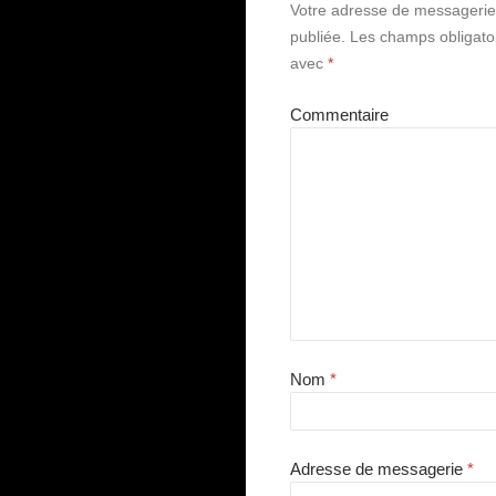
Votre adresse de messagerie
publiée.
Les champs obligatoi
avec
*
Commentaire
Nom
*
Adresse de messagerie
*