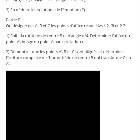
3) En déduire les solutions de l’équation (E)
Partie B
On désigne par A, B et C les points d’affixe respectivs i, 2+3i et 2-3i
1) Soit r la rotation de centre B et d’angle π/4. Déterminer l’affixe du
point A’, image du point A par la rotation r.
2) Démontrer que les points A’, B et C sont alignés et déterminer
l’écriture complexe de l’homothétie de centre B qui transforme C en
A’.