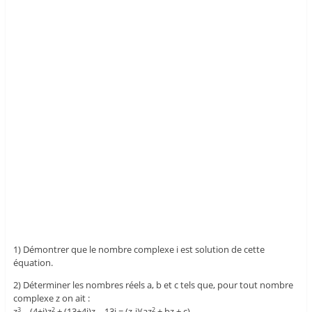
1) Démontrer que le nombre complexe i est solution de cette
équation.
2) Déterminer les nombres réels a, b et c tels que, pour tout nombre
complexe z on ait :
z
– (4+i)z
+ (13+4i)z – 13i = (z-i)(az
+ bz + c)
3
2
2