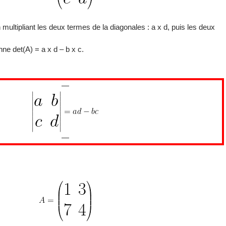
multipliant les deux termes de la diagonales : a x d, puis les deux
nne det(A) = a x d – b x c.
—
—