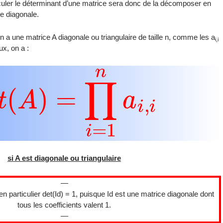
ler le déterminant d’une matrice sera donc de la décomposer en
ce diagonale.
n a une matrice A diagonale ou triangulaire de taille n, comme les a
i,i
ux, on a :
e
t
(
A
)
=
∏
i
=
1
n
a
i
,
i
si A est diagonale ou triangulaire
—
 particulier det(Id) = 1, puisque Id est une matrice diagonale dont
tous les coefficients valent 1.
—