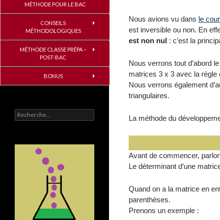
MÉTHODE POUR LE BAC
Nous avions vu dans
le cou
CONSEILS
est inversible ou non. En eff
MÉTHODOLOGIQUES
est non nul
: c’est la princip
MÉTHODE CLASSE PRÉPA –
POST-BAC
Nous verrons tout d’abord le 
matrices 3 x 3 avec la règle
BONUS
Nous verrons également d’au
triangulaires.
Rechercher :
La méthode du développement
Avant de commencer, parlons
Le déterminant d’une matrice
Quand on a la matrice en ent
parenthèses.
Prenons un exemple :