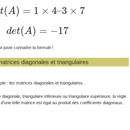
e
t
(
A
)
=
1
×
4
–
3
×
7
d
e
t
(
A
)
=
−
17
t juste connaître la formule !
atrices diagonales et triangulaires
ple : les matrices diagonales et triangulaires.
diagonale, triangulaire inférieure ou triangulaire supérieure, la règle
d’une telle matrice est égal au produit des coefficients diagonaux,