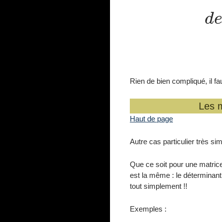
d
Rien de bien compliqué, il fau
Les m
Haut de page
Autre cas particulier très sim
Que ce soit pour une matrice 
est la même : le déterminant 
tout simplement !!
Exemples :