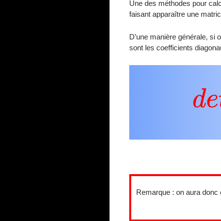
Une des méthodes pour calcu
faisant apparaître une matri
D’une manière générale, si o
sont les coefficients diagona
d
Remarque : on aura donc en