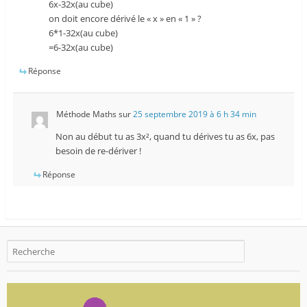
6x-32x(au cube)
on doit encore dérivé le « x » en « 1 » ?
6*1-32x(au cube)
=6-32x(au cube)
Réponse
Méthode Maths
sur
25 septembre 2019 à 6 h 34 min
Non au début tu as 3x², quand tu dérives tu as 6x, pas
besoin de re-dériver !
Réponse