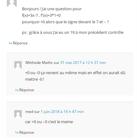
Bonjours ! j’ai une question pour
f(x)=3x-7 , f'(x)=3*1+0
pourquoi +0 alors que le signe devant le 7 et – ?
ps : grâce à vous j’ai eu un 19 à mon précédent contrôle
Réponse
Méthode Maths
sur
31 mai 2017 à 12 h 37 min
+0 ou -0 ça revient au même mais en effet on aurait dû
mettre -0 !
Réponse
med
sur
1 juin 2018 à 16 h 47 min
car +0 ou –0 c’est le meme
Réponse