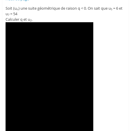
Soit (u
) une suite géométrique de raison q < 0. On sait que u
= 6 et
n
5
u
= 54
7
Calculer q et u
.
2