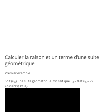
Calculer la raison et un terme d’une suite
géométrique
Premier exemple
Soit (u
) une suite géométrique. On sait que u
= 9 et u
= 72
n
3
6
Calculer q et u
.
0