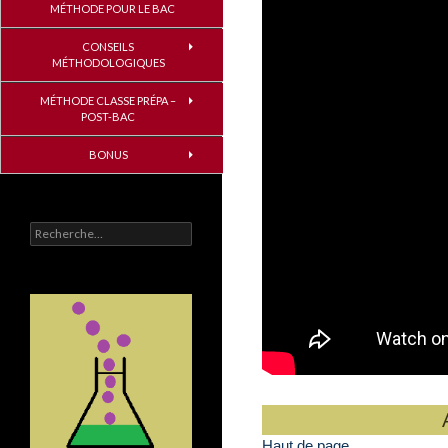
MÉTHODE POUR LE BAC
CONSEILS
MÉTHODOLOGIQUES
MÉTHODE CLASSE PRÉPA –
POST-BAC
BONUS
Rechercher :
Haut de page