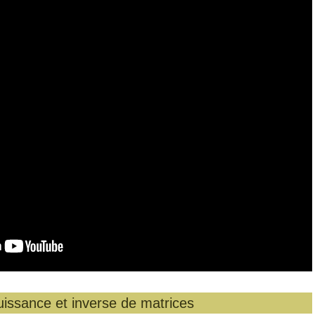
uissance et inverse de matrices