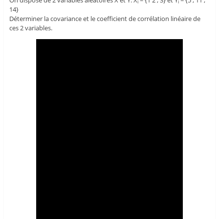
i
i
14}
Déterminer la covariance et le coefficient de corrélation linéaire de
ces 2 variables.