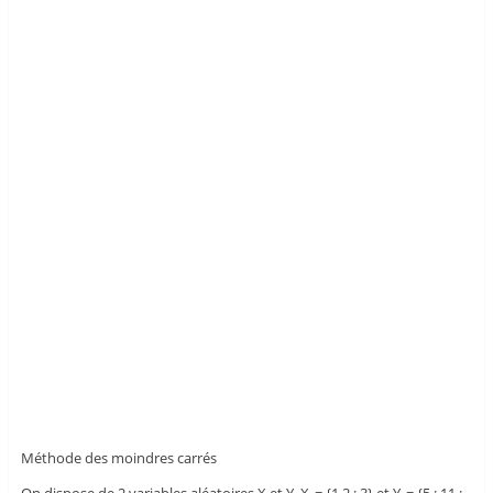
Méthode des moindres carrés
On dispose de 2 variables aléatoires X et Y. X
= {1 2 ; 3} et Y
= {5 ; 11 ;